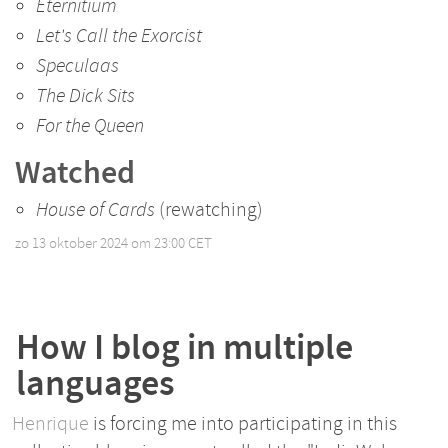
Eternitium
Let's Call the Exorcist
Speculaas
The Dick Sits
For the Queen
Watched
House of Cards
(rewatching)
zo 13 oktober 2024 om 23:00 CET
•
How I blog in multiple
languages
Henrique
is forcing me into participating in this