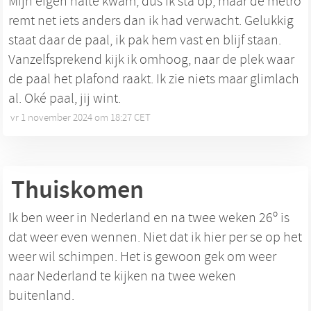
Mijn eigen halte kwam, dus ik sta op, maar de metro
remt net iets anders dan ik had verwacht. Gelukkig
staat daar de paal, ik pak hem vast en blijf staan.
Vanzelfsprekend kijk ik omhoog, naar de plek waar
de paal het plafond raakt. Ik zie niets maar glimlach
al. Oké paal, jij wint.
vr 1 november 2024 om 18:27 CET
•
Thuiskomen
Ik ben weer in Nederland en na twee weken 26º is
dat weer even wennen. Niet dat ik hier per se op het
weer wil schimpen. Het is gewoon gek om weer
naar Nederland te kijken na twee weken
buitenland.