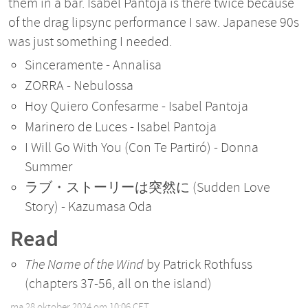
them in a bar. Isabel Pantoja is there twice because
of the drag lipsync performance I saw. Japanese 90s
was just something I needed.
Sinceramente - Annalisa
ZORRA - Nebulossa
Hoy Quiero Confesarme - Isabel Pantoja
Marinero de Luces - Isabel Pantoja
I Will Go With You (Con Te Partiró) - Donna
Summer
ラブ・ストーリーは突然に (Sudden Love
Story) - Kazumasa Oda
Read
The Name of the Wind
by Patrick Rothfuss
(chapters 37-56, all on the island)
ma 28 oktober 2024 om 10:06 CET
•