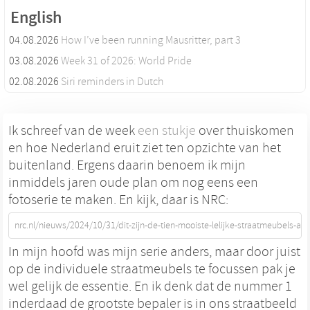
English
04.08.2026
How I’ve been running Mausritter, part 3
03.08.2026
Week 31 of 2026: World Pride
02.08.2026
Siri reminders in Dutch
Ik schreef van de week
een stukje
over thuiskomen
en hoe Nederland eruit ziet ten opzichte van het
buitenland. Ergens daarin benoem ik mijn
inmiddels jaren oude plan om nog eens een
fotoserie te maken. En kijk, daar is NRC:
nrc.nl/nieuws/2024/10/31/dit-zijn-de-tien-mooiste-lelijke-straatmeubels-a
In mijn hoofd was mijn serie anders, maar door juist
op de individuele straatmeubels te focussen pak je
wel gelijk de essentie. En ik denk dat de nummer 1
inderdaad de grootste bepaler is in ons straatbeeld