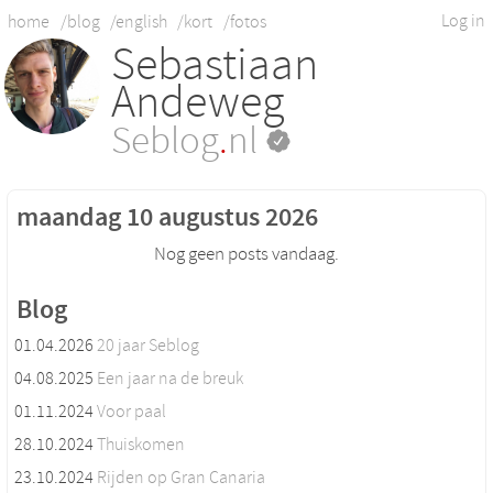
Log in
home
/blog
/english
/kort
/fotos
Sebastiaan
Andeweg
Seblog
.
nl
maandag 10 augustus 2026
Nog geen posts vandaag.
Blog
01.04.2026
20 jaar Seblog
04.08.2025
Een jaar na de breuk
01.11.2024
Voor paal
28.10.2024
Thuiskomen
23.10.2024
Rijden op Gran Canaria