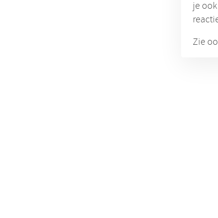
je ook
reacti
Zie o