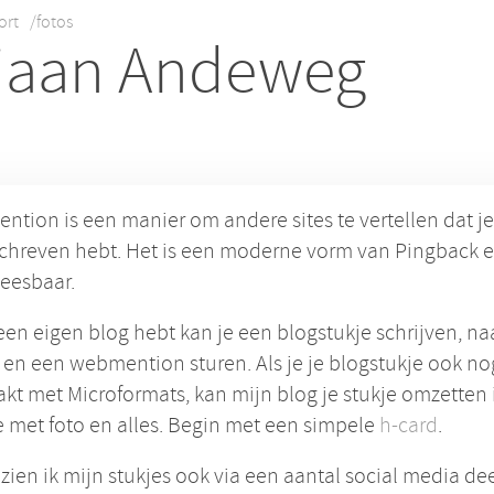
ort
/fotos
iaan Andeweg
tion is een manier om andere sites te vertellen dat je
chreven hebt. Het is een moderne vorm van Pingback e
leesbaar.
 een eigen blog hebt kan je een blogstukje schrijven, na
 en een webmention sturen. Als je je blogstukje ook no
t met Microformats, kan mijn blog je stukje omzetten 
e met foto en alles. Begin met een simpele
h-card
.
ien ik mijn stukjes ook via een aantal social media dee