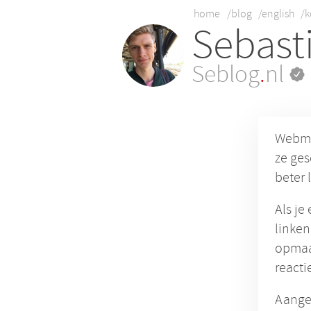
home
/blog
/english
/k
Sebast
Seblog
.
nl
Webmen
ze ges
beter 
Als je
linken
opmaak
reacti
Aangez