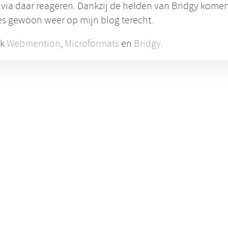
 via daar reageren. Dankzij de helden van Bridgy komen
es gewoon weer op mijn blog terecht.
ok
Webmention
,
Microformats
en
Bridgy
.