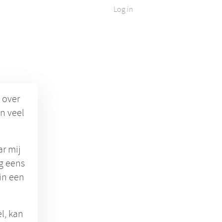
Log in
 over
n veel
ar mij
g eens
in een
l, kan