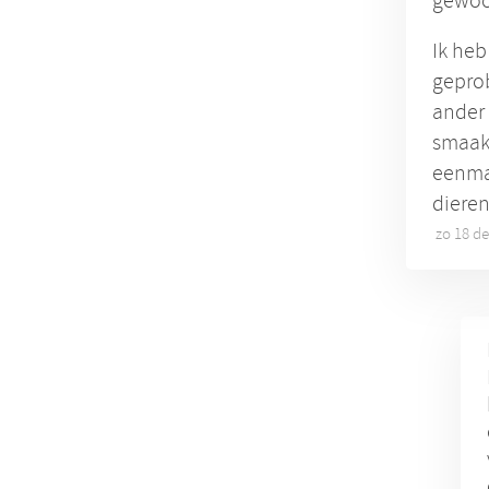
gewoo
Ik heb
geprob
ander 
smaakj
eenmaa
dieren
zo 18 d