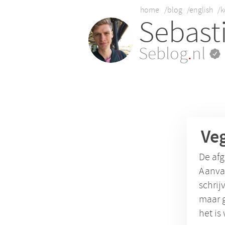
home
/blog
/english
/k
Sebast
Seblog
.
nl
Ve
De afg
Aanvan
schrij
maar g
het is