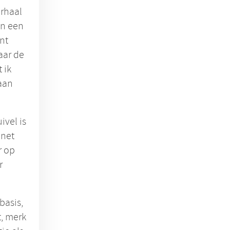
erhaal
en een
nt
aar de
 ik
 aan
ivel is
 net
r op
r
basis,
t, merk