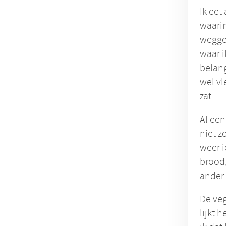
Ik eet
waarin
weggeg
waar i
belang
wel vl
zat.
Al een
niet z
weer i
brood,
ander 
De veg
lijkt 