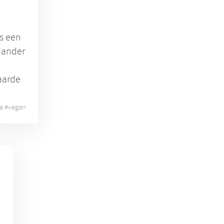
is een
 ander
aarde
a
#
vegan