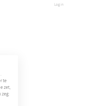
Log in
.
r te
e zet,
 zeg: