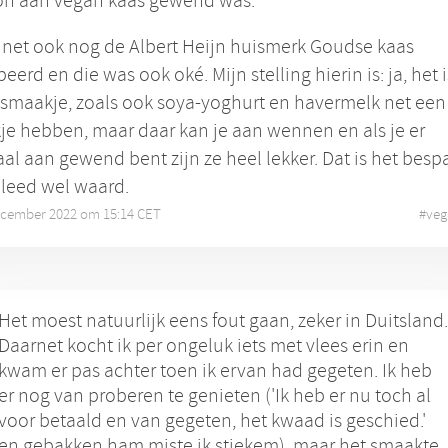
n aan vegan kaas gewend was.
 net ook nog de Albert Heijn huismerk Goudse kaas
eerd en die was ook oké. Mijn stelling hierin is: ja, het 
smaakje, zoals ook soya-yoghurt en havermelk net een
e hebben, maar daar kan je aan wennen en als je er
l aan gewend bent zijn ze heel lekker. Dat is het besp
leed wel waard.
ecember 2022 om 15:14 CET
•
#
veg
Het moest natuurlijk eens fout gaan, zeker in Duitsland.
Daarnet kocht ik per ongeluk iets met vlees erin en
kwam er pas achter toen ik ervan had gegeten. Ik heb
er nog van proberen te genieten ('Ik heb er nu toch al
voor betaald en van gegeten, het kwaad is geschied.'
en gebakken ham miste ik stiekem), maar het smaakte