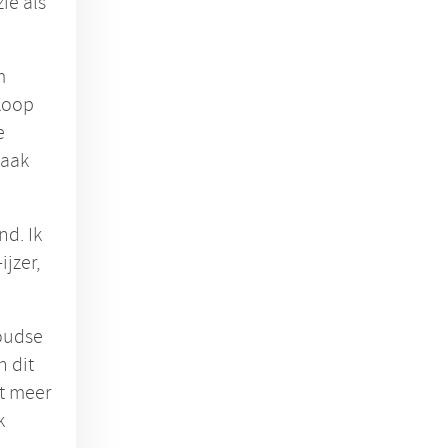
ie als
m
 Koop
e
maak
nd. Ik
jzer,
Goudse
n dit
et meer
k