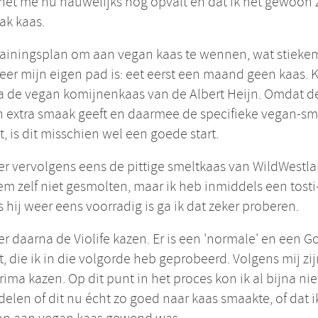
 het me nu nauwelijks nog opvalt en dat ik het gewoon z
ak kaas.
rainingsplan om aan vegan kaas te wennen, wat stieke
er mijn eigen pad is: eet eerst een maand geen kaas.
a de vegan komijnenkaas van de Albert Heijn. Omdat d
n extra smaak geeft en daarmee de specifieke vegan-s
t, is dit misschien wel een goede start.
r vervolgens eens de pittige smeltkaas van WildWestla
m zelf niet gesmolten, maar ik heb inmiddels een tosti-i
s hij weer eens voorradig is ga ik dat zeker proberen.
r daarna de Violife kazen. Er is een 'normale' en een 
t, die ik in die volgorde heb geprobeerd. Volgens mij zij
rima kazen. Op dit punt in het proces kon ik al bijna ni
elen of dit nu écht zo goed naar kaas smaakte, of dat i