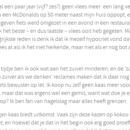
 al een paar jaar (vijf? zes?) geen vlees meer: een lang v
 een McDonalds op 50 meter naast mijn huis oppopt, 
even fiets werd omgezet in een avond in een restaura
k het beste – en dus laatste – vlees ooit heb gegeten. M
rijkste reden is denk ik dat ik mezelf hypocriet vond dat
ees at als ik het niet herkende, maar niet als er nog bot
 tijdje ben ik ook wat aan het zuivel-minderen, en de 'zu
o zuiver als we denken' reclames maken dat ik daar nog
ets bewuster op let. Ik koop nu zelf geen kaas meer voo
 maar dat was ergens wel een gemis, want wat doe je e
op? Ik ben fan van hagelslag maar alles heeft grenzen.
an kaas biedt uitkomst. Vaak zijn deze kazen op kokos-
het, en hoewel dat je dat in het begin ook erg goed proef