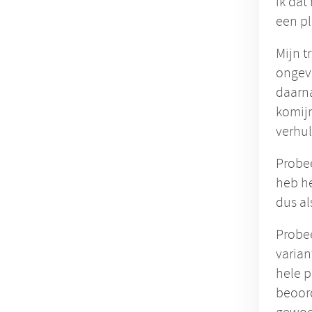
ik dat
een pl
Mijn t
ongeve
daarn
komij
verhul
Probee
heb he
dus al
Probee
varian
hele p
beoord