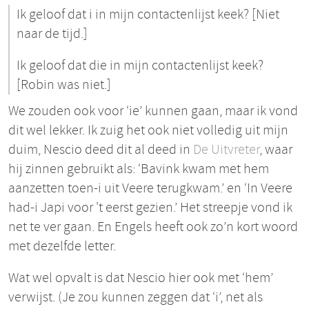
Ik geloof dat i in mijn contactenlijst keek? [Niet
naar de tijd.]
Ik geloof dat die in mijn contactenlijst keek?
[Robin was niet.]
We zouden ook voor ‘ie’ kunnen gaan, maar ik vond
dit wel lekker. Ik zuig het ook niet volledig uit mijn
duim, Nescio deed dit al deed in
De Uitvreter
, waar
hij zinnen gebruikt als: ‘Bavink kwam met hem
aanzetten toen-i uit Veere terugkwam.’ en ‘In Veere
had-i Japi voor 't eerst gezien.’ Het streepje vond ik
net te ver gaan. En Engels heeft ook zo’n kort woord
met dezelfde letter.
Wat wel opvalt is dat Nescio hier ook met ‘hem’
verwijst. (Je zou kunnen zeggen dat ‘i’, net als