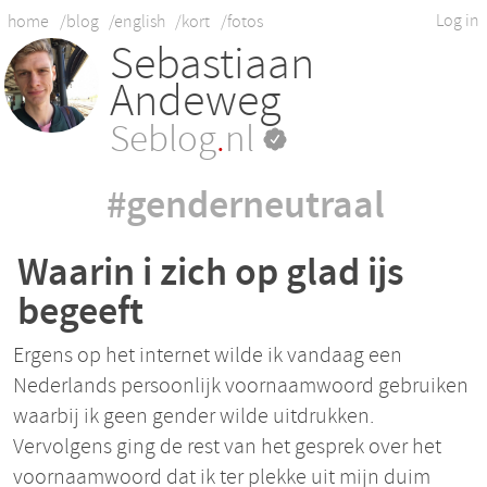
Log in
home
/blog
/english
/kort
/fotos
Sebastiaan
Andeweg
Seblog
.
nl
#genderneutraal
Waarin i zich op glad ijs
begeeft
Ergens op het internet wilde ik vandaag een
Nederlands persoonlijk voornaamwoord gebruiken
waarbij ik geen gender wilde uitdrukken.
Vervolgens ging de rest van het gesprek over het
voornaamwoord dat ik ter plekke uit mijn duim