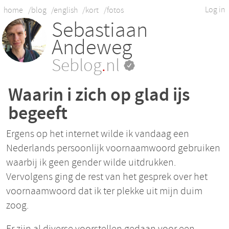
Log in
home
/blog
/english
/kort
/fotos
Sebastiaan
Andeweg
Seblog
.
nl
Waarin i zich op glad ijs
begeeft
Ergens op het internet wilde ik vandaag een
Nederlands persoonlijk voornaamwoord gebruiken
waarbij ik geen gender wilde uitdrukken.
Vervolgens ging de rest van het gesprek over het
voornaamwoord dat ik ter plekke uit mijn duim
zoog.
Er zijn al diverse voorstellen gedaan voor een