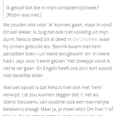
Ik geloof dat die in mijn contactenlijst keek?
[Robin was niet.]
We zouden ook voor ‘ie’ kunnen gaan, maar ik vond
dit wel lekker. Ik zuig het ook niet volledig uit mijn
duim, Nescio deed dit al deed in
De Uitvreter
, waar
hij zinnen gebruikt als: ‘Bavink kwam met hem
aanzetten toen-i uit Veere terugkwam.’ en ‘In Veere
had-i Japi voor 't eerst gezien.’ Het streepje vond ik
net te ver gaan. En Engels heeft ook zo’n kort woord
met dezelfde letter.
Wat wel opvalt is dat Nescio hier ook met ‘hem’
verwijst. (Je zou kunnen zeggen dat ‘i’, net als
‘diens’ trouwens, van oudsher ook een mannelijke
betekenis draagt. Maar ja, je moet iets!) Om hier ‘i’ of