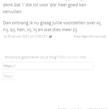
denk dat ‘i’ die rol voor ‘die’ heel goed kan
vervullen.
Dan ontvang ik nu graag jullie voorstellen over xij,
nij, qij, hen, vij, lij en wat dies meer zij.
za 30 januari 2021 om 0:08 CET
•
#
taal
#
genderneutraal
Antwoord geschreven op je blog?
Webmention
me!