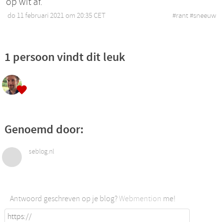
op wit af.
do 11 februari 2021 om 20:35 CET
•
#
rant
#
sneeuw
1 persoon vindt dit leuk
Genoemd door:
seblog.nl
Antwoord geschreven op je blog?
Webmention
me!