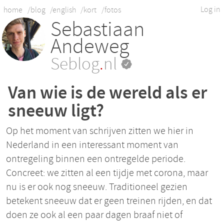
Log in
home
/blog
/english
/kort
/fotos
Sebastiaan
Andeweg
Seblog
.
nl
Van wie is de wereld als er
sneeuw ligt?
Op het moment van schrijven zitten we hier in
Nederland in een interessant moment van
ontregeling binnen een ontregelde periode.
Concreet: we zitten al een tijdje met corona, maar
nu is er ook nog sneeuw. Traditioneel gezien
betekent sneeuw dat er geen treinen rijden, en dat
doen ze ook al een paar dagen braaf niet of