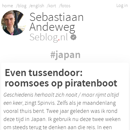
Log in
home
/blog
/english
/kort
/fotos
Sebastiaan
Andeweg
Seblog
.
nl
#japan
Even tussendoor:
roomsoes op piratenboot
Geschiedenis herhaalt zich nooit / maar rijmt altijd
een keer
, zingt Spinvis. Zelfs als je maandenlang
vooral thuis bent. Twee jaar geleden was ik rond
deze tijd in Japan. Ik gebruik nu deze twee weken
om steeds terug te denken aan die reis. In een