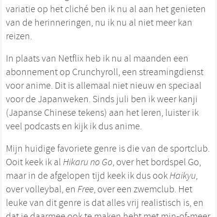
variatie op het cliché ben ik nu al aan het genieten
van de herinneringen, nu ik nu al niet meer kan
reizen.
In plaats van Netflix heb ik nu al maanden een
abonnement op Crunchyroll, een streamingdienst
voor anime. Dit is allemaal niet nieuw en speciaal
voor de Japanweken. Sinds juli ben ik weer kanji
(Japanse Chinese tekens) aan het leren, luister ik
veel podcasts en kijk ik dus anime.
Mijn huidige favoriete genre is die van de sportclub.
Ooit keek ik al
Hikaru no Go
, over het bordspel Go,
maar in de afgelopen tijd keek ik dus ook
Haikyu
,
over volleybal, en
Free
, over een zwemclub. Het
leuke van dit genre is dat alles vrij realistisch is, en
dat je daarmee ook te maken hebt met min-of-meer