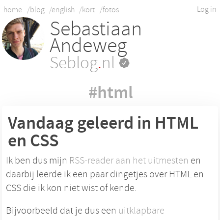
Log in
home
/blog
/english
/kort
/fotos
Sebastiaan
Andeweg
Seblog
.
nl
#html
Vandaag geleerd in HTML
en CSS
Ik ben dus mijn
RSS-reader aan het uitmesten
en
daarbij leerde ik een paar dingetjes over HTML en
CSS die ik kon niet wist of kende.
Bijvoorbeeld dat je dus een
uitklapbare