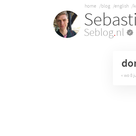
home
/blog
/english
/k
Sebast
Seblog
.
nl
do
« wo 8 ju