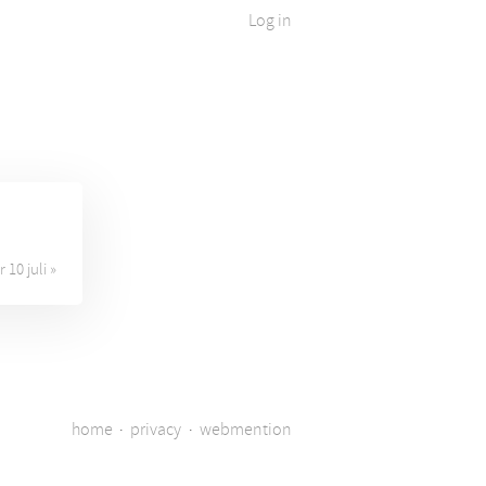
Log in
r 10 juli »
home
·
privacy
·
webmention