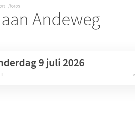
ort
/fotos
iaan Andeweg
nderdag 9
juli 2026
li
v