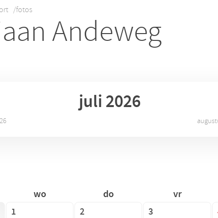
ort
/fotos
iaan Andeweg
juli 2026
026
august
wo
do
vr
1
2
3