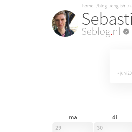
home
/blog
/english
/k
Sebast
Seblog
.
nl
« juni 2
ma
di
29
30