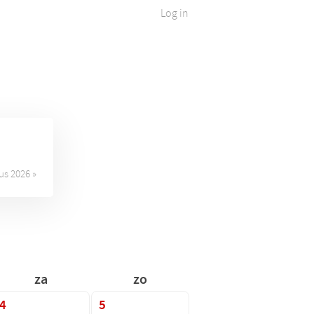
Log in
us 2026 »
za
zo
4
5