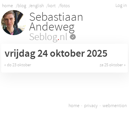
Log in
home
/blog
/english
/kort
/fotos
Sebastiaan
Andeweg
Seblog
.
nl
vrijdag 24
oktober 2025
« do 23 oktober
za 25 oktober »
home
·
privacy
·
webmention