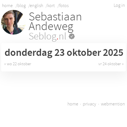
Log in
home
/blog
/english
/kort
/fotos
Sebastiaan
Andeweg
Seblog
.
nl
donderdag 23
oktober 2025
« wo 22 oktober
vr 24 oktober »
home
·
privacy
·
webmention