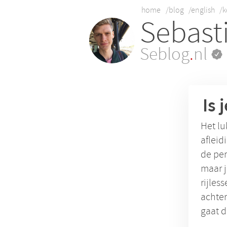
home
/blog
/english
/k
Sebast
Seblog
.
nl
Is 
Het lu
afleid
de per
maar j
rijles
achter
gaat d