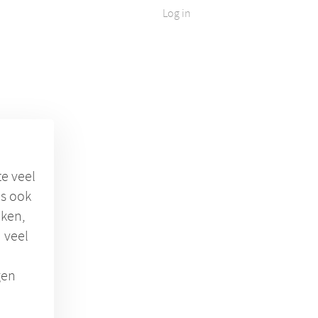
Log in
te veel
us ook
jken,
 veel
gen