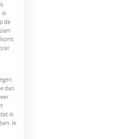
Ik
 ik
op de
essen
fkomt.
oral
wegen.
je dan
meer
et
dat ik
ben. Ik