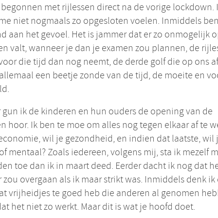
 begonnen met rijlessen direct na de vorige lockdown. 
me niet nogmaals zo opgesloten voelen. Inmiddels ben
 aan het gevoel. Het is jammer dat er zo onmogelijk 
n valt, wanneer je dan je examen zou plannen, de rijl
 voor die tijd dan nog neemt, de derde golf die op ons a
 allemaal een beetje zonde van de tijd, de moeite en vo
ld.
 gun ik de kinderen en hun ouders de opening van de
n hoor. Ik ben te moe om alles nog tegen elkaar af te 
 economie, wil je gezondheid, en indien dat laatste, wil 
 of mentaal? Zoals iedereen, volgens mij, sta ik mezelf 
den toe dan ik in maart deed. Eerder dacht ik nog dat h
r zou overgaan als ik maar strikt was. Inmiddels denk ik 
t vrijheidjes te goed heb die anderen al genomen heb
at het niet zo werkt. Maar dit is wat je hoofd doet.