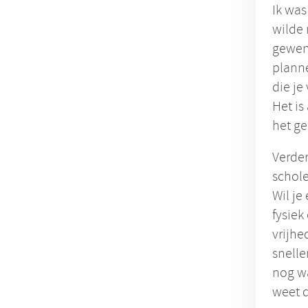
Ik was
wilde 
gewend
planne
die je
Het is
het ge
Verder
schole
Wil je
fysiek
vrijhe
snelle
nog wa
weet d