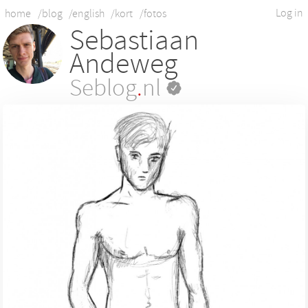
Log in
home
/blog
/english
/kort
/fotos
Sebastiaan
Andeweg
Seblog
.
nl