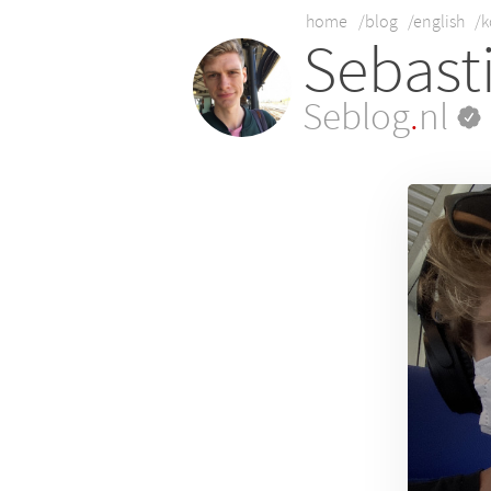
home
/blog
/english
/k
Sebast
Seblog
.
nl