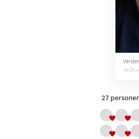
Verde
do 25 j
27 personen