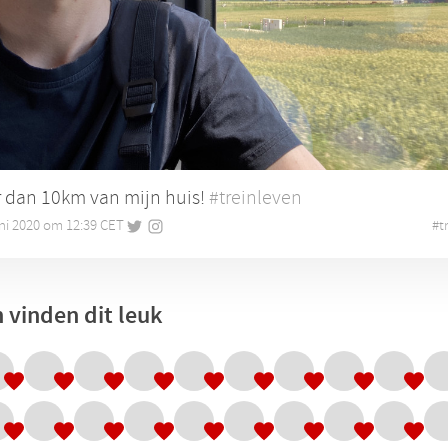
r dan 10km van mijn huis!
#treinleven
uni 2020 om 12:39 CET
•
#
t
 vinden dit leuk