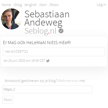
Log in
home
/blog
/english
/kort
/fotos
Sebastiaan
Andeweg
Seblog
.
nl
Er MaG oOk HeLeMaAl NiEtS mEeR!
nos.nl/l/2337721
do 18 juni 2020 om 18:40 CET
•
Antwoord geschreven op je blog?
Webmention
me!