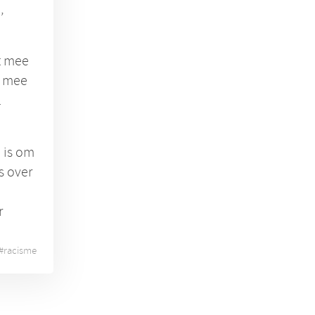
,
et mee
et mee
.
 is om
s over
r
#
racisme