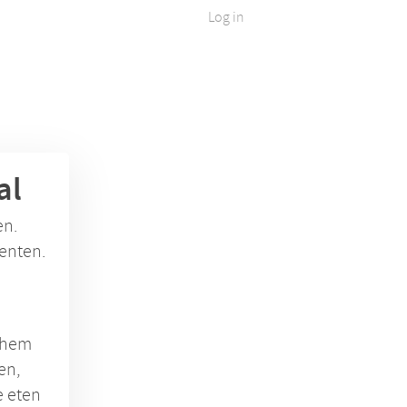
Log in
al
en.
enten.
k hem
en,
e eten