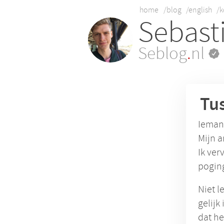
home
/blog
/english
/k
Sebast
Seblog
.
nl
Tus
Ieman
Mijn a
Ik ver
poging
Niet l
gelijk
dat he