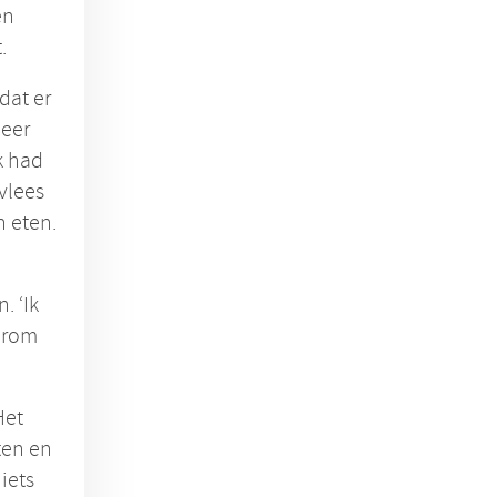
en
.
dat er
meer
Ik had
 vlees
n eten.
. ‘Ik
aarom
Het
ten en
iets