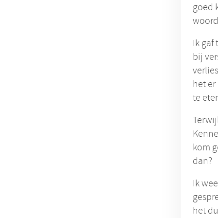
goed k
woorde
Ik gaf
bij ve
verlie
het er
te ete
Terwij
Kennel
kom ge
dan?
Ik wee
gespre
het du