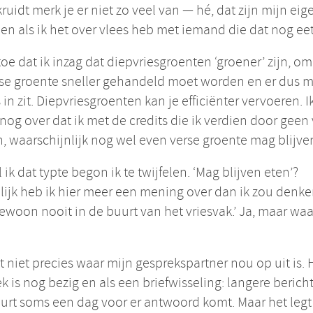
ruidt merk je er niet zo veel van — hé, dat zijn mijn eig
n als ik het over vlees heb met iemand die dat nog eet
 toe dat ik inzag dat diepvriesgroenten ‘groener’ zijn, om
rse groente sneller gehandeld moet worden en er dus 
s in zit. Diepvriesgroenten kan je efficiënter vervoeren. 
 nog over dat ik met de credits die ik verdien door geen
n, waarschijnlijk nog wel even verse groente mag blijve
l ik dat typte begon ik te twijfelen. ‘Mag blijven eten’?
ijk heb ik hier meer een mening over dan ik zou denken
woon nooit in de buurt van het vriesvak.’ Ja, maar w
t niet precies waar mijn gesprekspartner nou op uit is. 
k is nog bezig en als een briefwisseling: langere berich
urt soms een dag voor er antwoord komt. Maar het legt 