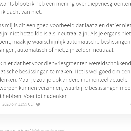
ssants bloot: ik heb een mening over diepvriesgroenten
l ik dacht van niet.
s mij is dit een goed voorbeeld dat laat zien dat ‘er ni
ijn’ niet hetzelfde is als ‘neutraal zijn’. Als je ergens ni
bent, maak je waarschijnlijk automatische beslissingen
singen, automatisch of niet, zijn zelden neutraal.
k niet dat het voor diepvriesgroenten wereldschokkend
tische beslissingen te maken. Het is wel goed om een
denken. Maar je zou je ook andere momenteel actuele
werpen kunnen verzinnen, waarbij je beslissingen mee
t hebben. Voer tot nadenken.
ni 2020 om 11:59 CET
•
even op je blog?
Webmention
me!