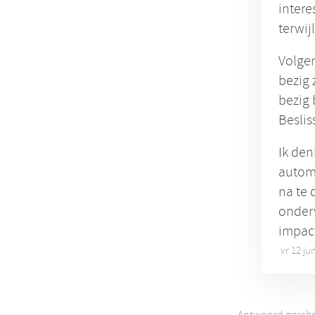
intere
terwij
Volgen
bezig z
bezig 
Beslis
Ik den
automa
na te 
onder
impac
vr 12 ju
Antwoord geschr