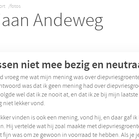
ort
/fotos
iaan Andeweg
sen niet mee bezig en neutra
d vroeg me wat mijn mening was over diepvriesgroent
ntwoord was dat ik geen mening had over diepvriesgro
volgde wel dat ik ze nooit at, en dat ik ze bij mijn laatste
 niet lekker vond.
ekker vinden is ook een mening, vond hij, en daar gaf i
 in. Hij vertelde wat hij zoal maakte met diepvriesgroent
t fijn was om ze gewoon in voorraad te hebben. Als je j