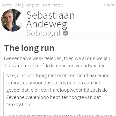
Log in
home
/blog
/english
/kort
/fotos
Sebastiaan
Andeweg
Seblog
.
nl
The long run
Tweeënhalve week geleden, toen we al drie weken
thuis zaten, schreef ik dit naar een vriend van me:
Nee, er is voorlopig niet echt een zichtbaar einde.
Ik moet daarvoor dus steeds denken aan het
gevoel dat je bij een hardloopwedstrijd zoals de
Zevenheuvelenloop hebt, ter hoogte van dat
tankstation...