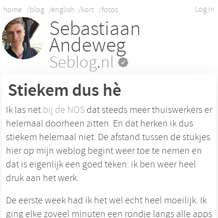
Log in
home
/blog
/english
/kort
/fotos
Sebastiaan
Andeweg
Seblog
.
nl
Stiekem dus hè
Ik las net
bij de NOS
dat steeds meer thuiswerkers er
helemaal doorheen zitten. En dat herken ik dus
stiekem helemaal niet. De afstand tussen de stukjes
hier op mijn weblog begint weer toe te nemen en
dat is eigenlijk een goed teken: ik ben weer heel
druk aan het werk.
De eerste week had ik het wel echt heel moeilijk. Ik
ging elke zoveel minuten een rondje langs alle apps