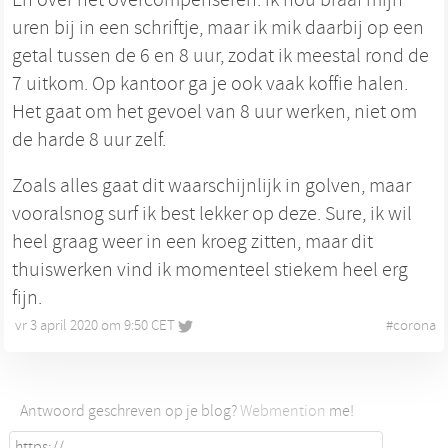
uren bij in een schriftje, maar ik mik daarbij op een
getal tussen de 6 en 8 uur, zodat ik meestal rond de
7 uitkom. Op kantoor ga je ook vaak koffie halen.
Het gaat om het gevoel van 8 uur werken, niet om
de harde 8 uur zelf.
Zoals alles gaat dit waarschijnlijk in golven, maar
vooralsnog surf ik best lekker op deze. Sure, ik wil
heel graag weer in een kroeg zitten, maar dit
thuiswerken vind ik momenteel stiekem heel erg
fijn.
vr 3 april 2020 om 9:50 CET
•
#
corona
Antwoord geschreven op je blog?
Webmention
me!