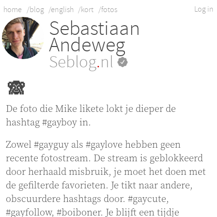
Log in
home
/blog
/english
/kort
/fotos
Sebastiaan
Andeweg
Seblog
.
nl
🙈
De foto die Mike likete lokt je dieper de
hashtag #gayboy in.
Zowel #gayguy als #gaylove hebben geen
recente fotostream. De stream is geblokkeerd
door herhaald misbruik, je moet het doen met
de gefilterde favorieten. Je tikt naar andere,
obscuurdere hashtags door. #gaycute,
#gayfollow, #boiboner. Je blijft een tijdje