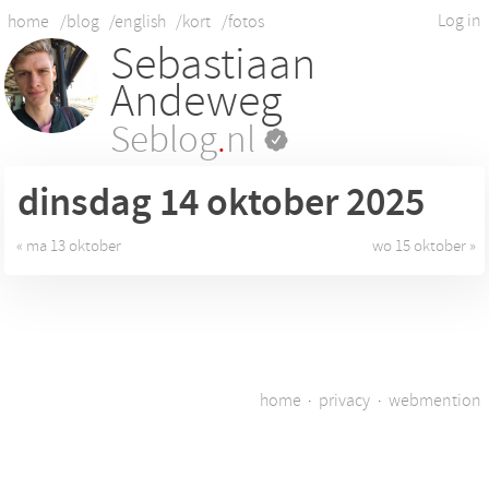
Log in
home
/blog
/english
/kort
/fotos
Sebastiaan
Andeweg
Seblog
.
nl
dinsdag 14
oktober 2025
« ma 13 oktober
wo 15 oktober »
home
·
privacy
·
webmention