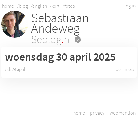
Log in
home
/blog
/english
/kort
/fotos
Sebastiaan
Andeweg
Seblog
.
nl
woensdag 30
april 2025
« di 29 april
do 1 mei »
home
·
privacy
·
webmention