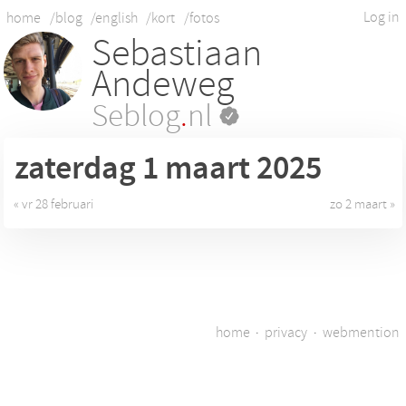
Log in
home
/blog
/english
/kort
/fotos
Sebastiaan
Andeweg
Seblog
.
nl
zaterdag 1
maart 2025
« vr 28 februari
zo 2 maart »
home
·
privacy
·
webmention