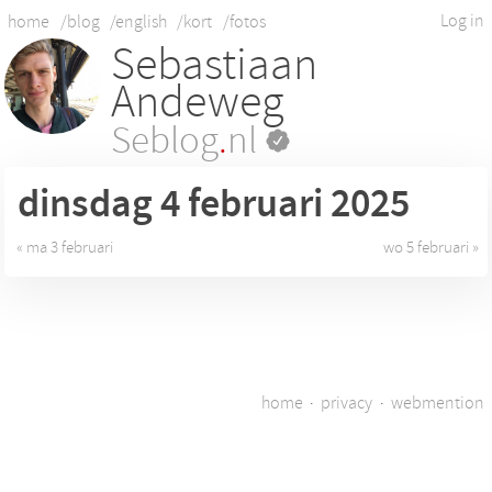
Log in
home
/blog
/english
/kort
/fotos
Sebastiaan
Andeweg
Seblog
.
nl
dinsdag 4
februari 2025
« ma 3 februari
wo 5 februari »
home
·
privacy
·
webmention