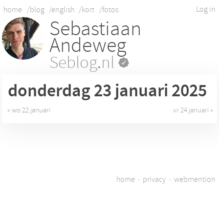
Log in
home
/blog
/english
/kort
/fotos
Sebastiaan
Andeweg
Seblog
.
nl
donderdag 23
januari 2025
« wo 22 januari
vr 24 januari »
home
·
privacy
·
webmention