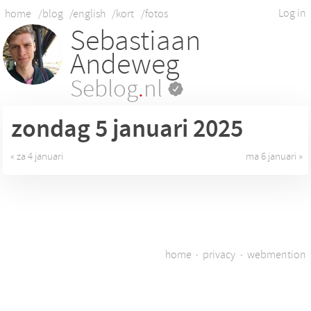
Log in
home
/blog
/english
/kort
/fotos
Sebastiaan
Andeweg
Seblog
.
nl
zondag 5
januari 2025
« za 4 januari
ma 6 januari »
home
·
privacy
·
webmention