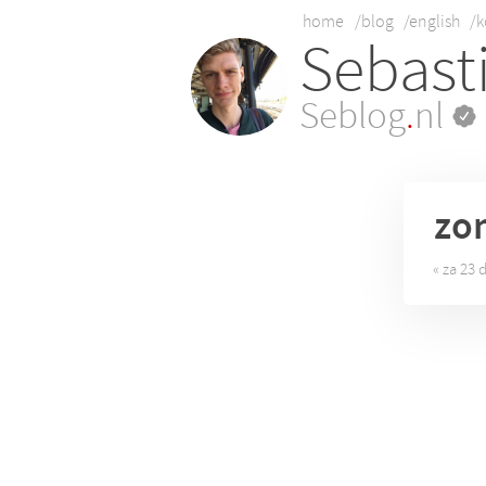
home
/blog
/english
/k
Sebast
Seblog
.
nl
zo
« za 23