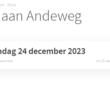
ort
/fotos
iaan Andeweg
ndag 24
december 2023
 december
ma 25 de