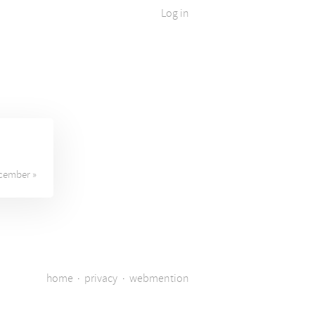
Log in
cember »
home
·
privacy
·
webmention