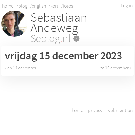
Log in
home
/blog
/english
/kort
/fotos
Sebastiaan
Andeweg
Seblog
.
nl
vrijdag 15
december 2023
« do 14 december
za 16 december »
home
·
privacy
·
webmention