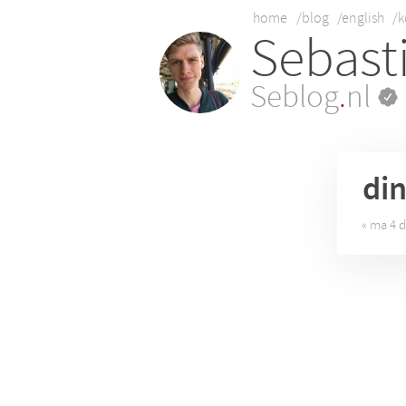
home
/blog
/english
/k
Sebast
Seblog
.
nl
di
« ma 4 