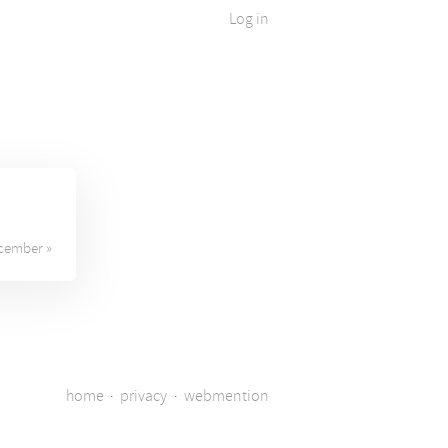
Log in
cember »
home
·
privacy
·
webmention