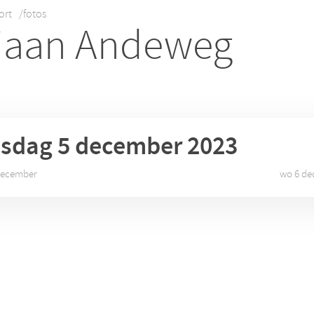
ort
/fotos
iaan Andeweg
nsdag 5
december 2023
december
wo 6 de