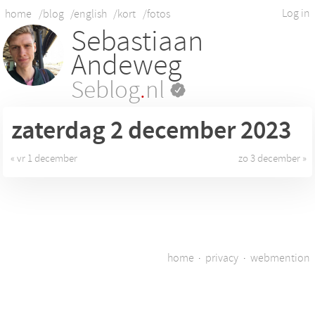
Log in
home
/blog
/english
/kort
/fotos
Sebastiaan
Andeweg
Seblog
.
nl
zaterdag 2
december 2023
« vr 1 december
zo 3 december »
home
·
privacy
·
webmention