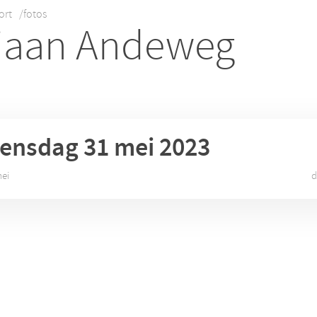
ort
/fotos
iaan Andeweg
ensdag 31
mei 2023
mei
d