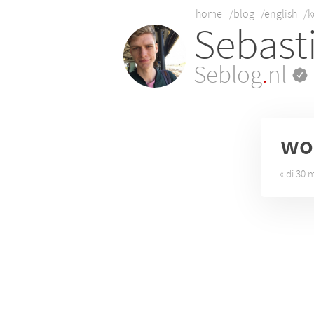
home
/blog
/english
/k
Sebast
Seblog
.
nl
wo
« di 30 