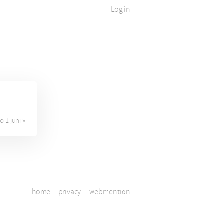
Log in
o 1 juni »
home
·
privacy
·
webmention