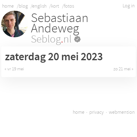
Log in
home
/blog
/english
/kort
/fotos
Sebastiaan
Andeweg
Seblog
.
nl
zaterdag 20
mei 2023
« vr 19 mei
zo 21 mei »
home
·
privacy
·
webmention