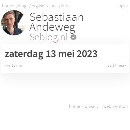
Log in
home
/blog
/english
/kort
/fotos
Sebastiaan
Andeweg
Seblog
.
nl
zaterdag 13
mei 2023
« vr 12 mei
zo 14 mei »
home
·
privacy
·
webmention