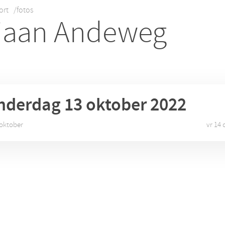
ort
/fotos
iaan Andeweg
nderdag 13
oktober 2022
 oktober
vr 14 