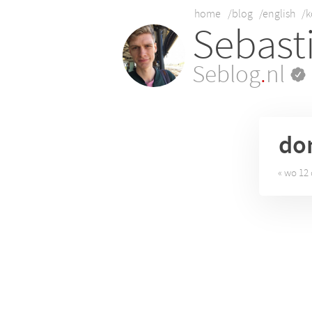
home
/blog
/english
/k
Sebast
Seblog
.
nl
do
« wo 12