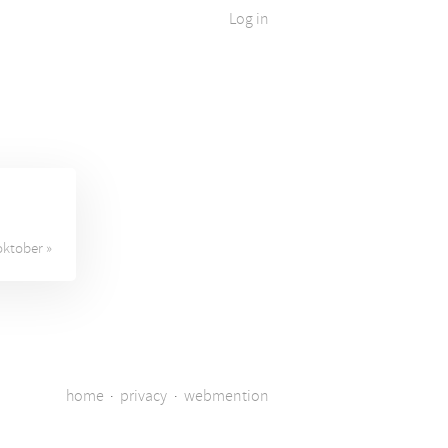
Log in
oktober »
home
·
privacy
·
webmention