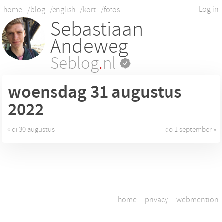
Log in
home
/blog
/english
/kort
/fotos
Sebastiaan
Andeweg
Seblog
.
nl
woensdag 31
augustus
2022
« di 30 augustus
do 1 september »
home
·
privacy
·
webmention