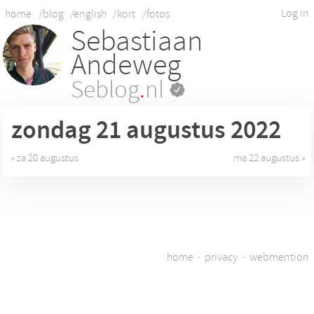
Log in
home
/blog
/english
/kort
/fotos
Sebastiaan
Andeweg
Seblog
.
nl
zondag 21
augustus 2022
« za 20 augustus
ma 22 augustus »
home
·
privacy
·
webmention