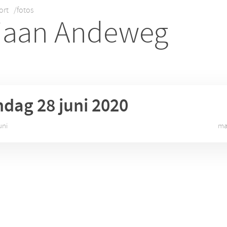
ort
/fotos
iaan Andeweg
ndag 28
juni 2020
uni
ma 