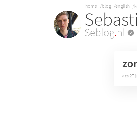
home
/blog
/english
/k
Sebast
Seblog
.
nl
zo
« za 27 j