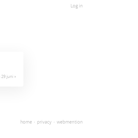
Log in
29 juni »
home
·
privacy
·
webmention