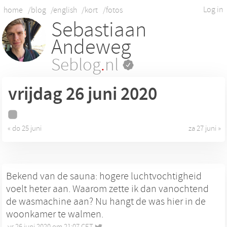
Log in
home
/blog
/english
/kort
/fotos
Sebastiaan
Andeweg
Seblog
.
nl
vrijdag 26
juni 2020
« do 25 juni
za 27 juni »
Bekend van de sauna: hogere luchtvochtigheid
voelt heter aan. Waarom zette ik dan vanochtend
de wasmachine aan? Nu hangt de was hier in de
woonkamer te walmen.
vr 26 juni 2020 om 21:07 CET
•