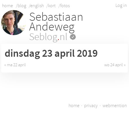
Log in
home
/blog
/english
/kort
/fotos
Sebastiaan
Andeweg
Seblog
.
nl
dinsdag 23
april 2019
« ma 22 april
wo 24 april »
home
·
privacy
·
webmention