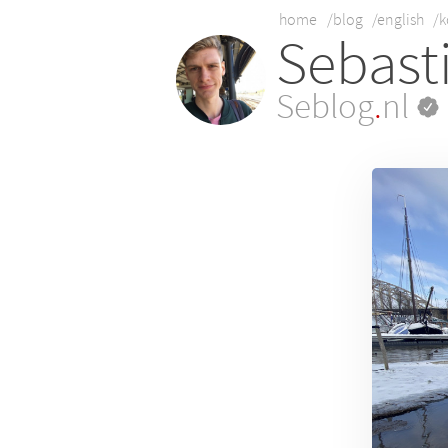
home
/blog
/english
/k
Sebast
Seblog
.
nl