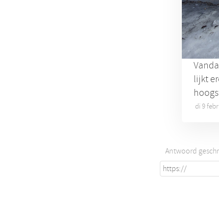
Vandaa
lijkt 
hoogst
di 9 feb
Antwoord geschr