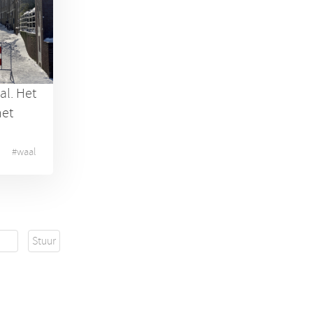
al. Het
het
#
waal