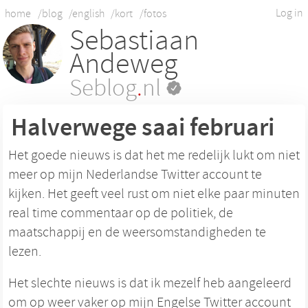
Log in
home
/blog
/english
/kort
/fotos
Sebastiaan
Andeweg
Seblog
.
nl
Halverwege saai februari
Het goede nieuws is dat het me redelijk lukt om niet
meer op mijn Nederlandse Twitter account te
kijken. Het geeft veel rust om niet elke paar minuten
real time commentaar op de politiek, de
maatschappij en de weersomstandigheden te
lezen.
Het slechte nieuws is dat ik mezelf heb aangeleerd
om op weer vaker op mijn Engelse Twitter account