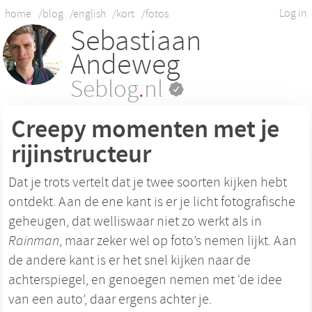
Log in
home
/blog
/english
/kort
/fotos
Sebastiaan
Andeweg
Seblog
.
nl
Creepy momenten met je
rijinstructeur
Dat je trots vertelt dat je twee soorten kijken hebt
ontdekt. Aan de ene kant is er je licht fotografische
geheugen, dat welliswaar niet zo werkt als in
Rainman
, maar zeker wel op foto’s nemen lijkt. Aan
de andere kant is er het snel kijken naar de
achterspiegel, en genoegen nemen met ‘de idee
van een auto’, daar ergens achter je.