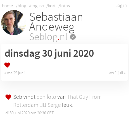
Log in
home
/blog
/english
/kort
/fotos
Sebastiaan
Andeweg
Seblog
.
nl
dinsdag 30
juni 2020
« ma 29 juni
wo 1 juli »
Seb vindt
een foto
van
That Guy From
Rotterdam 🏳️‍🌈 Serge
leuk.
di 30 juni 2020 om 20:36 CET
•